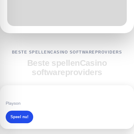
BESTE SPELLENCASINO SOFTWAREPROVIDERS
Beste spellenCasino
softwareproviders
3 Luxor Pots: Hold and Win
Playson
Speel nu!