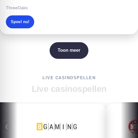
ThreeOaks
Speel nu!
Toon meer
LIVE CASINOSPELLEN
Live casinospellen
❮
❯